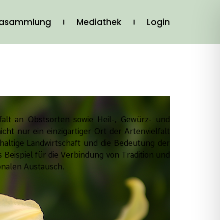
iasammlung
Mediathek
Login
lfalt an Obstsorten sowie Heil-, Gewürz- und
ht nur ein einzigartiger Ort der Artenvielfalt
altige Landwirtschaft und die Bedeutung der
 Beispiel für die Verbindung von Tradition und
ionalen Austausch.