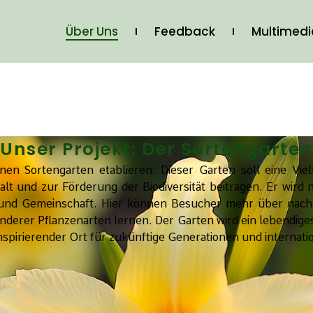
Über Uns
Feedback
Multimed
Unser Projekt: Der Sortengarten
en Sortengarten etablieren. Dieser Garten soll eine Vie
t und zur Förderung der Biodiversität beitragen. Er wird nic
 und Gemeinschaft. Hier können Besucher mehr über nachh
derer Pflanzenarten lernen. Der Garten wird ein lebendiges
 inspirierender Ort für zukünftige Generationen und internat