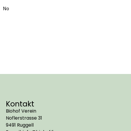
No
Kontakt
Biohof Verein
Noflerstrasse 31
9491 Ruggell