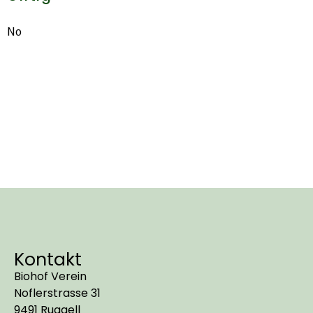
No
Kontakt
Biohof Verein
Noflerstrasse 31
9491 Ruggell